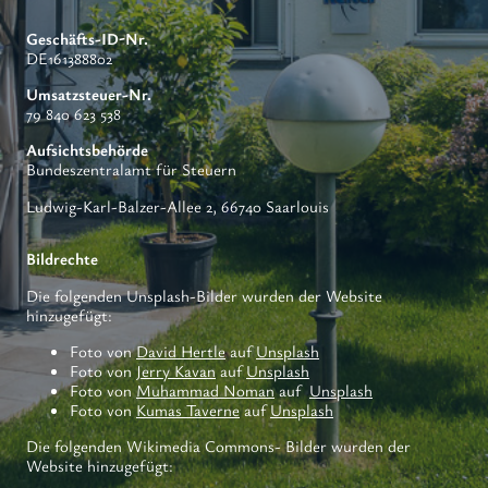
Geschäfts-ID-Nr.
DE161388802
Umsatzsteuer-Nr.
79 840 623 538
Aufsichtsbehörde
Bundeszentralamt für Steuern
Ludwig-Karl-Balzer-Allee 2, 66740 Saarlouis
Bildrechte
Die folgenden Unsplash-Bilder wurden der Website
hinzugefügt:
Foto von
David Hertle
auf
Unsplash
Foto von
Jerry Kavan
auf
Unsplash
Foto von
Muhammad Noman
auf
Unsplash
Foto von
Kumas Taverne
auf
Unsplash
Die folgenden Wikimedia Commons- Bilder wurden der
Website hinzugefügt: