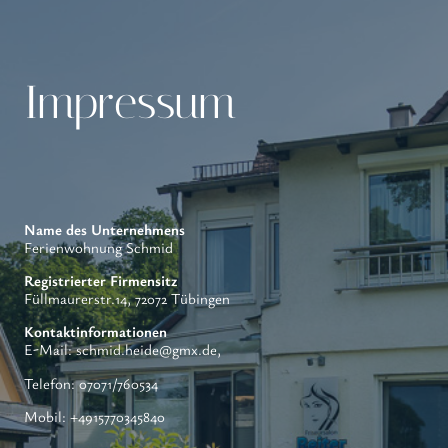
Impressum
Name des Unternehmens
Ferienwohnung Schmid
Registrierter Firmensitz
Füllmaurerstr.14, 72072 Tübingen
Kontaktinformationen
E-Mail: schmid.heide@gmx.de,
Telefon: 07071/760534
Mobil: +4915770345840